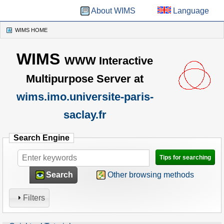
About WIMS
Language
WIMS HOME
(CURRENT)
WIMS
WWW Interactive
Multipurpose Server at
wims.imo.universite-paris-
saclay.fr
Search Engine
Tips for searching
Search
Other browsing methods
Filters