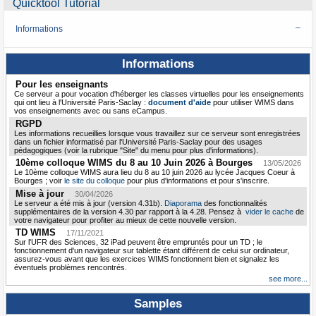
Quicktool Tutorial
Informations
Informations
Pour les enseignants
Ce serveur a pour vocation d'héberger les classes virtuelles pour les enseignements
qui ont lieu à l'Université Paris-Saclay :
document d'aide
pour utiliser WIMS dans
vos enseignements avec ou sans eCampus.
RGPD
Les informations recueillies lorsque vous travaillez sur ce serveur sont enregistrées
dans un fichier informatisé par l'Université Paris-Saclay pour des usages
pédagogiques (voir la rubrique "Site" du menu pour plus d'informations).
10ème colloque WIMS du 8 au 10 Juin 2026 à Bourges
13/05/2026
Le 10ème colloque WIMS aura lieu du 8 au 10 juin 2026 au lycée Jacques Coeur à
Bourges ; voir
le site du colloque
pour plus d'informations et pour s'inscrire.
Mise à jour
30/04/2026
Le serveur a été mis à jour (version 4.31b).
Diaporama
des fonctionnalités
supplémentaires de la version 4.30 par rapport à la 4.28. Pensez à
vider le cache
de
votre navigateur pour profiter au mieux de cette nouvelle version.
TD WIMS
17/11/2021
Sur l'UFR des Sciences, 32 iPad peuvent être empruntés pour un TD ; le
fonctionnement d'un navigateur sur tablette étant différent de celui sur ordinateur,
assurez-vous avant que les exercices WIMS fonctionnent bien et signalez les
éventuels problèmes rencontrés.
see more...
Samples