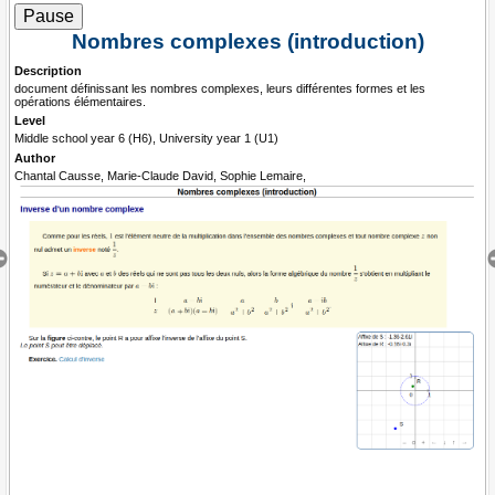
Pause
Nombres complexes (introduction)
Description
document définissant les nombres complexes, leurs différentes formes et les
De
opérations élémentaires.
co
Level
Le
Middle school year 6 (H6), University year 1 (U1)
L2
Author
Au
Chantal Causse, Marie-Claude David, Sophie Lemaire,
Be